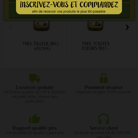
ACCEPTER
‹
›
MIEL TILLEUL BIO -
MIEL TOUTES
MIEL
6X250G
FLEURS BIO -
6X500G
Livraison gratuite
Paiement sécurisé
En France à partir de 120 € d'achats
Paiement en ligne 100% sécurisé
en point relais, réservé aux
particuliers
Rapport qualité-prix
Service client
Vos produits de qualité à juste prix
Du lundi au vendredi de 10h/13h -
14h/18h