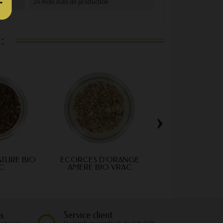
24 mois date de production
:
›
TURE BIO
ÉCORCES D'ORANGE
ÉCORCES DE C
C
AMERE BIO VRAC
BIO VRA
Service client
x