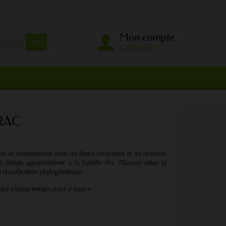
Mon compte
OK
Connexion
RAC
es et ornementaux dont les fleurs odorantes et les bractées
es tilleuls appartiennent à la famille des
Tiliaceae
selon la
a classification phylogénétique.
éché à basse température ✓
Raw ✓