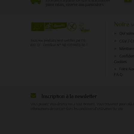
En France à partir de 120 € d'achats en
point relais, réservé aux particuliers
Notre s
Qui som
Tous nos produits sont certifiés par FR-
CGV / C
BIO 12 - Certificat N° AB-0159833-18-1
Mentions
Confident
Cookies
Foire Au
F.A.Q.
Inscription à la newsletter
Vous pouvez vous désinscrire à tout moment. Vous trouverez pour cela 
informations de contact dans les conditions d'utilisation du site.