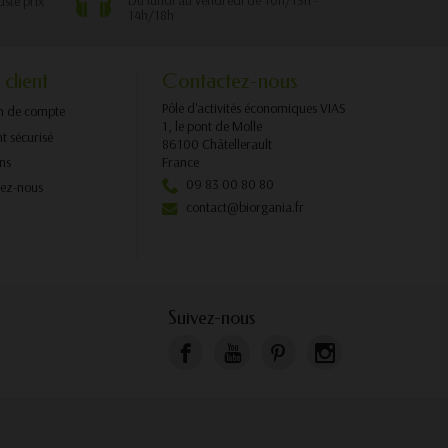
Du lundi au vendredi de 10h/13h -
uste prix
14h/18h
 client
Contactez-nous
Pôle d'activités économiques VIAS
n de compte
1, le pont de Molle
t sécurisé
86100 Châtellerault
ons
France
09 83 00 80 80
tez-nous
contact@biorgania.fr
Suivez-nous