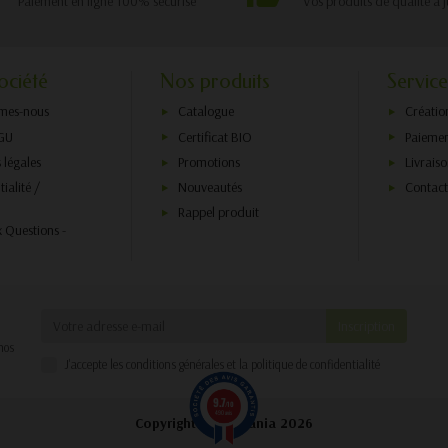
Paiement en ligne 100% sécurisé
Vos produits de qualité à j
ociété
Nos produits
Service
mes-nous
Catalogue
Créatio
GU
Certificat BIO
Paiemen
 légales
Promotions
Livrais
ialité /
Nouveautés
Contac
Rappel produit
x Questions -
nos
J'accepte les conditions générales et la politique de confidentialité
9.7
/10
490 avis
Copyright © Biorgania 2026