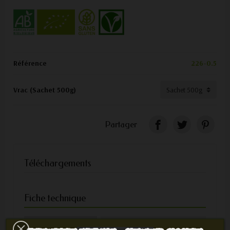
Référence
226-0.5
Vrac (Sachet 500g)
Partager
Téléchargements
Fiche technique
Ingrédients
curcuma*gingembre*paprika*poi