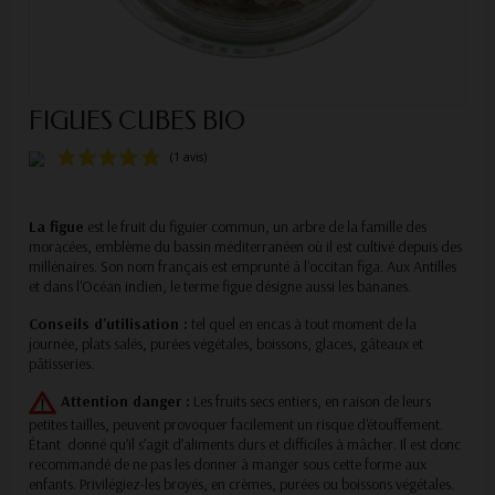
FIGUES CUBES BIO
La figue
est le fruit du figuier commun, un arbre de la famille des
moracées, emblème du bassin méditerranéen où il est cultivé depuis des
millénaires. Son nom français est emprunté à l'occitan figa. Aux Antilles
(1 avis)
et dans l'Océan indien, le terme figue désigne aussi les bananes.
Conseils d'utilisation :
tel quel en encas à tout moment de la
journée, plats salés, purées végétales, boissons, glaces, gâteaux et
pâtisseries.
Attention danger :
Les fruits secs entiers, en raison de leurs
petites tailles, peuvent provoquer facilement un risque d'étouffement.
Étant donné qu’il s’agit d’aliments durs et difficiles à mâcher. Il est donc
recommandé de ne pas les donner à manger sous cette forme aux
enfants. Privilégiez-les broyés, en crèmes, purées ou boissons végétales.