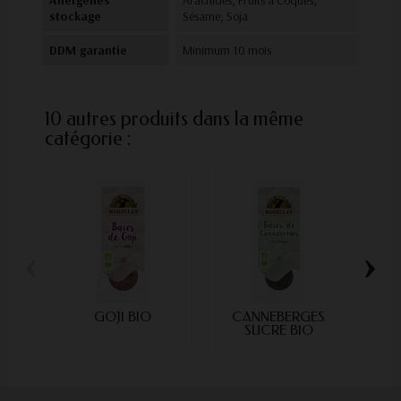
Allergènes
Arachides; Fruits à Coques;
stockage
Sésame; Soja
DDM garantie
Minimum 10 mois
10 autres produits dans la même
catégorie :
‹
›
GOJI BIO
CANNEBERGES
DA
SUCRE BIO