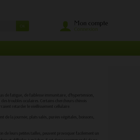
Mon compte
OK
Connexion
as de fatigue, de faiblesse immunitaire, d'hypertension,
n des troubles oculaires. Certains chercheurs chinois
aient retarder le vieillissement cellulaire.
t de la journée, plats salés, purées végétales, boissons,
ison de leurs petites tailles, peuvent provoquer facilement un
 durs et difficiles à mâcher. Il est donc recommandé de ne