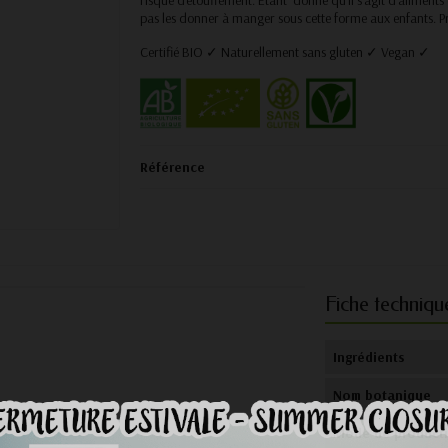
pas les donner à manger sous cette forme aux enfants. Pr
Certifié BIO ✓ Naturellement sans gluten ✓ Vegan ✓
Référence
Fiche techniqu
Ingrédients
Nom botanique
Mode de product