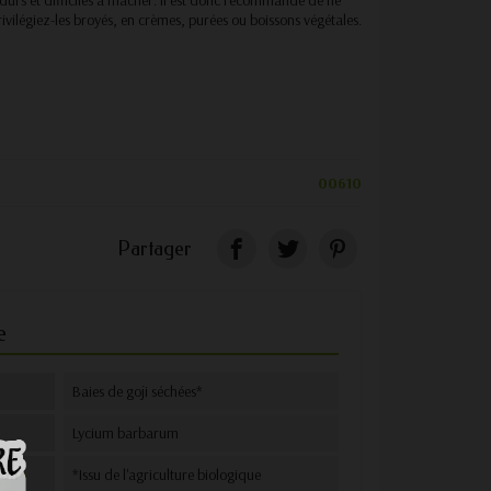
ivilégiez-les broyés, en crèmes, purées ou boissons végétales.
00610
Partager
e
Baies de goji séchées*
Lycium barbarum
ion
*Issu de l'agriculture biologique