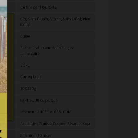
Certifié par FR-BIO 12
Bio; Sans Gluten; Vegan; Sans OGM; Non
ionisé
Chine
e
Sachet kraft blanc doublé agréé
alimentaire
C
2.5kg
n et
vous
aire
Carton kraft
e.
10X250g
e
Palette EUR ou perdue
Inférieure à 10°C et 65% HUM
age
Arachides; Fruits à Coques; Sésame; Soja
Minimum 10 mois