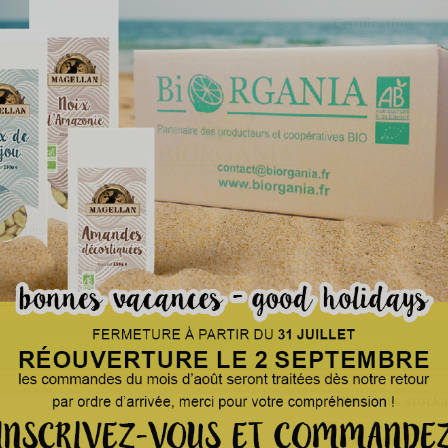
Certification
Qualité
Pays d'origine
Emballage primair
Masse nette / UV
s utilisons des cookies pour améliorer votre expérience de navigatio
sonnaliser les services proposés de manière anonyme. En acceptant 
Emballage second
onsentez à l'utilisation de cookies pour l'ensemble des finalités du sit
UVC / carton
d'informations
Personnaliser les cookies
Emballage tertiair
REJETER TOUT
ACCEPTER
Conservation
Allergènes stock
DDM garantie