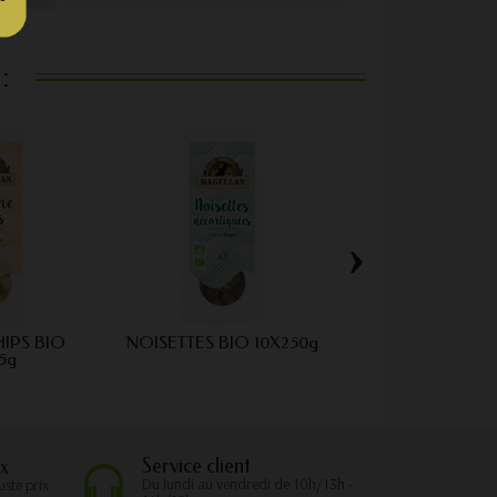
:
›
IPS BIO
NOISETTES BIO 10X250g
PIGNONS BIO 1
5g
Service client
x
Du lundi au vendredi de 10h/13h -
uste prix