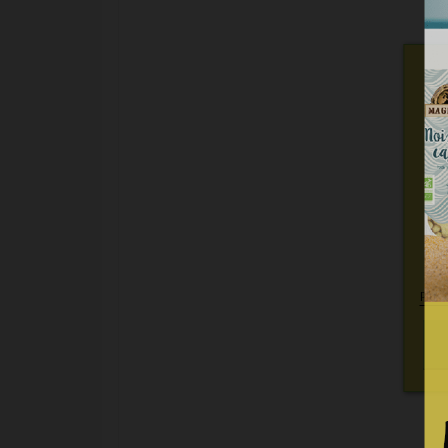
Nou
per
c
Plus 