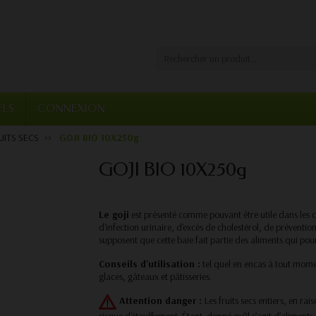
ELS
CONNEXION
UITS SECS
GOJI BIO 10X250g
GOJI BIO 10X250g
Le goji
est présenté comme pouvant être utile dans les c
d'infection urinaire, d'excès de cholestérol, de préventio
supposent que cette baie fait partie des aliments qui pourr
Conseils d'utilisation :
tel quel en encas à tout momen
glaces, gâteaux et pâtisseries.
Attention danger :
Les fruits secs entiers, en ra
risque d'étouffement. Étant donné qu’il s’agit d’aliments