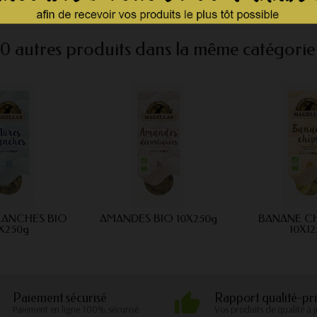
10 autres produits dans la même catégorie 
LANCHES BIO
AMANDES BIO 10X250g
BANANE CH
X250g
10X12
Paiement sécurisé
Rapport qualité-pri
Paiement en ligne 100% sécurisé
Vos produits de qualité à j