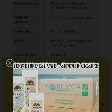
Nom botanique
Musa spp; Corylus avellana;
Prunus dulcis; Pistacia vera
Mode de
*Issu de l'agriculture biologique
production
Certification
Certifié par FR-BIO 12
Qualité
Bio; Sans Gluten; Vegan; Sans
OGM; Non ionisé
Pays d'origine
UE/non UE
Emballage primaire
Sachet kraft blanc doublé agréé
alimentaire
Masse nette / UVC
2.5kg
Emballage
Carton kraft
secondaire
UVC / carton
10X250g
Nous utilisons des cookies pour améliorer votre expérience
de navigation et personnaliser les services proposés de
Emballage tertiaire
Palette EUR ou perdue