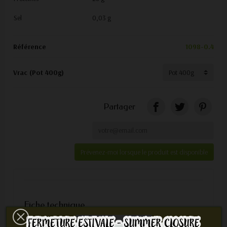
Sel
0,03 g
Référence
1098-0.4
Vrac (Pot 400g)
Partager
Prévenez-moi lorsque le produit est disponible
Fiche technique