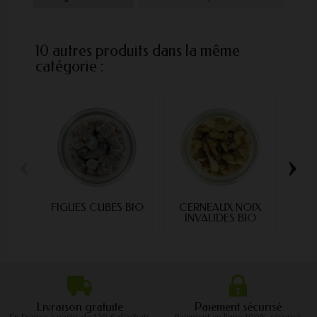
10 autres produits dans la même
catégorie :
‹
›
FIGUES CUBES BIO
CERNEAUX NOIX
NO
INVALIDES BIO
Livraison gratuite
Paiement sécurisé