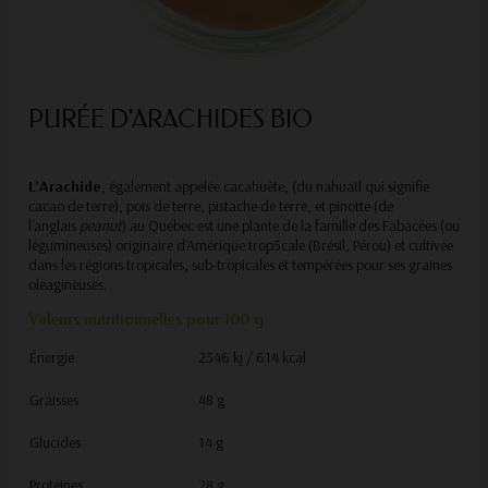
PURÉE D'ARACHIDES BIO
L’Arachide
, également appelée cacahuète, (du nahuatl qui signifie
cacao de terre), pois de terre, pistache de terre, et pinotte (de
l'anglais
peanut
) au Québec est une plante de la famille des Fabacées (ou
légumineuses) originaire d'Amérique trop5cale (Brésil, Pérou) et cultivée
dans les régions tropicales, sub-tropicales et tempérées pour ses graines
oléagineuses.
Valeurs nutritionnelles pour 100 g
Énergie
2546 kj / 614 kcal
Graisses
48 g
Glucides
14 g
Protéines
28 g