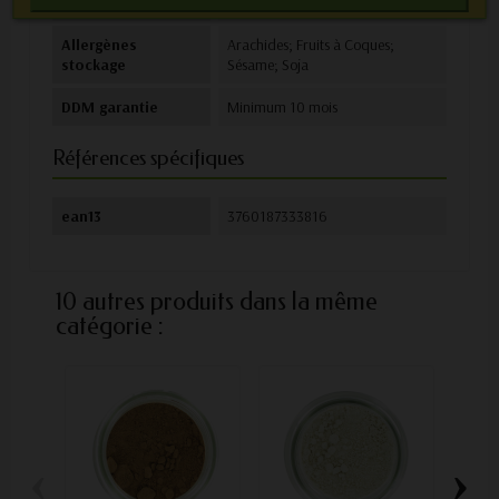
Conservation
Endroit sec à l'abri de l'humidité
Allergènes
Arachides; Fruits à Coques;
stockage
Sésame; Soja
DDM garantie
Minimum 10 mois
Références spécifiques
ean13
3760187333816
10 autres produits dans la même
catégorie :
‹
›