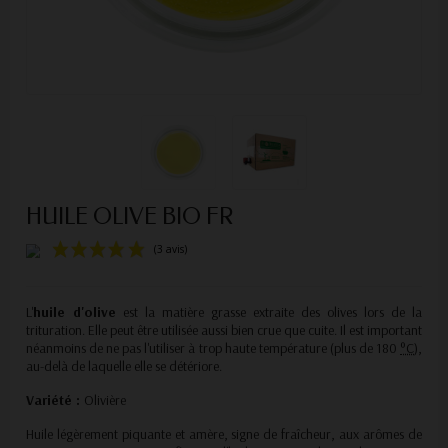
HUILE OLIVE BIO FR
L'
huile d'olive
est la matière grasse extraite des olives lors de la
trituration. Elle peut être utilisée aussi bien crue que cuite. Il est important
néanmoins de ne pas l'utiliser à trop haute température (plus de 18
0
°C
),
au-delà de laquelle elle se détériore.
(3 avis)
Variété :
Olivière
Huile légèrement piquante et amère, signe de fraîcheur, aux arômes de