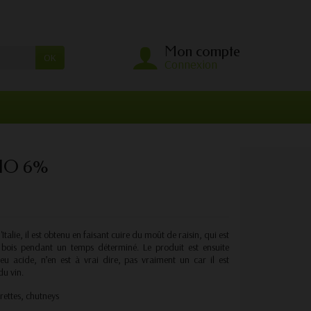
Mon compte
OK
Connexion
IO 6%
Italie, il est obtenu en faisant cuire du moût de raisin, qui est
 bois pendant un temps déterminé. Le produit est ensuite
u acide, n’en est à vrai dire, pas vraiment un car il est
du vin.
grettes, chutneys