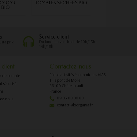
E COCO
TOMATES SÉCHÉES BIO
HUILE OLIVE B
 BIO
Service client
x
Du lundi au vendredi de 10h/13h -
uste prix
14h/18h
 client
Contactez-nous
Pôle d'activités économiques VIAS
n de compte
1, le pont de Molle
t sécurisé
86100 Châtellerault
ons
France
09 83 00 80 80
tez-nous
contact@biorgania.fr