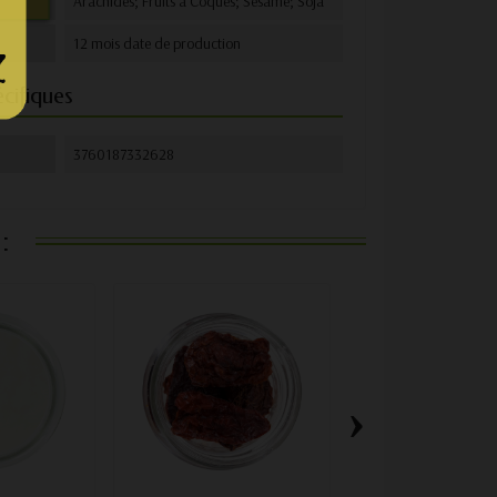
age
Arachides; Fruits à Coques; Sésame; Soja
12 mois date de production
cifiques
3760187332628
:
›