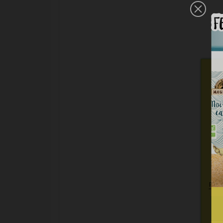
Nou
per
c
Plus 