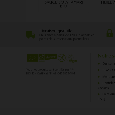
SAUCE SOJA TAMARI
HUILE 
BIO
Livraison gratuite
En France à partir de 120 € d'achats en
point relais, réservé aux particuliers
Notre s
Qui som
Tous nos produits sont certifiés par FR-
CGV / C
BIO 12 - Certificat N° AB-0159833-18-1
Mentions
Confident
Cookies
Foire Au
F.A.Q.