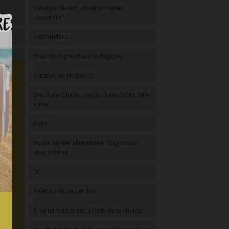
Vinaigre de vin*, moût de raisin
concentré*
Vitis vinifera
ion
*Issu de l'agriculture biologique
Certifié par FR-BIO 12
Bio; Sans Gluten; Vegan; Sans OGM; Non
ionisé
Italie
e
Poche agréée alimentaire "Bag In Box"
avec robinet
n et
vous
C
5L
e.
e
Palette EUR ou perdue
Endroit frais et sec à l'abri de la chaleur