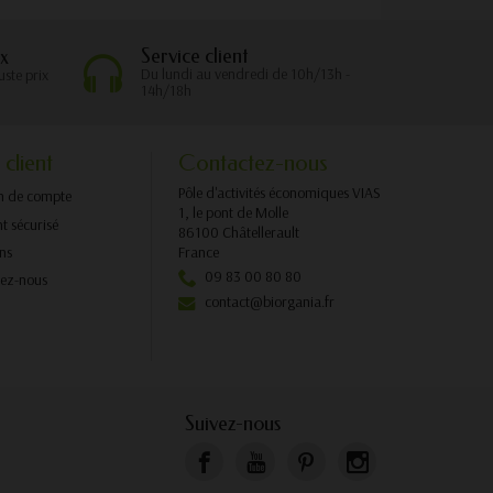
Service client
x
Du lundi au vendredi de 10h/13h -
uste prix
14h/18h
 client
Contactez-nous
Pôle d'activités économiques VIAS
n de compte
1, le pont de Molle
t sécurisé
86100 Châtellerault
ons
France
09 83 00 80 80
tez-nous
contact@biorgania.fr
Suivez-nous