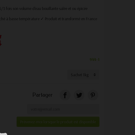
/3 fois son volume d'eau bouillante salée et ou épicée
ché à basse température ✓ Produit et transformé en France
944-1
Partager
Prévenez-moi lorsque le produit est disponible