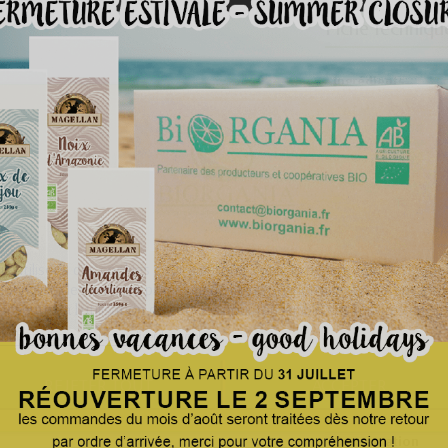
Fiche techniqu
Ingrédients
Nom botanique
Mode de product
Certification
Qualité
s utilisons des cookies pour améliorer votre expérience de navigatio
sonnaliser les services proposés de manière anonyme. En acceptant 
Pays d'origine
onsentez à l'utilisation de cookies pour l'ensemble des finalités du sit
Emballage primair
d'informations
Personnaliser les cookies
Masse nette / UV
REJETER TOUT
ACCEPTER
Emballage tertiair
Conservation