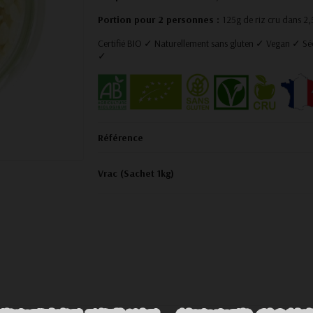
Portion pour 2 personnes :
125g de riz cru dans 2,5
Certifié BIO ✓ Naturellement sans gluten ✓ Vegan ✓ Sé
✓
Référence
Vrac (Sachet 1kg)