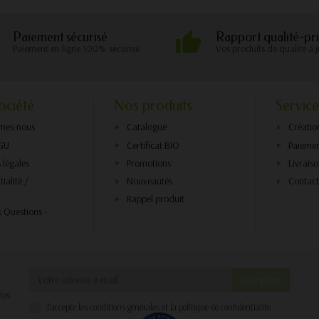
Paiement sécurisé
Rapport qualité-pri
Paiement en ligne 100% sécurisé
Vos produits de qualité à j
ociété
Nos produits
Service
mes-nous
Catalogue
Créatio
GU
Certificat BIO
Paiemen
 légales
Promotions
Livrais
ialité /
Nouveautés
Contac
Rappel produit
x Questions -
nos
J'accepte les conditions générales et la politique de confidentialité