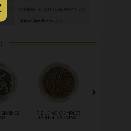
age
Arachides; Fruits à Coques; Sésame; Soja
12 mois date de production
:
›
 GRAINES
RIZ LONG COMPLET
HARICOTS MUN
RAC
ROUGE BIO VRAC
VRAC