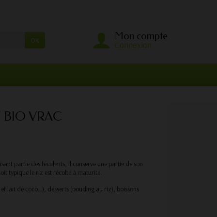
Mon compte
OK
Connexion
 BIO VRAC
ant partie des féculents, il conserve une partie de son
it typique le riz est récolté à maturité.
z et lait de coco...), desserts (pouding au riz), boissons