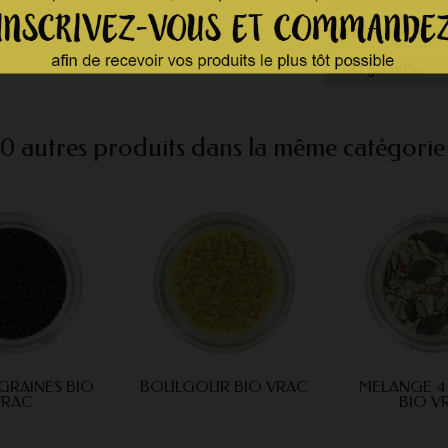
Allergènes stock
DDM garantie
10 autres produits dans la même catégorie 
GRAINES BIO
BOULGOUR BIO VRAC
MÉLANGE 4
VRAC
BIO V