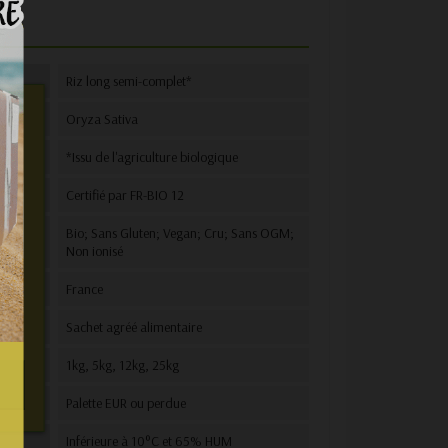
e
Riz long semi-complet*
Oryza Sativa
ion
*Issu de l'agriculture biologique
Certifié par FR-BIO 12
Bio; Sans Gluten; Vegan; Cru; Sans OGM;
Non ionisé
n et
vous
France
e.
e
Sachet agréé alimentaire
C
1kg, 5kg, 12kg, 25kg
e
Palette EUR ou perdue
Inférieure à 10°C et 65% HUM