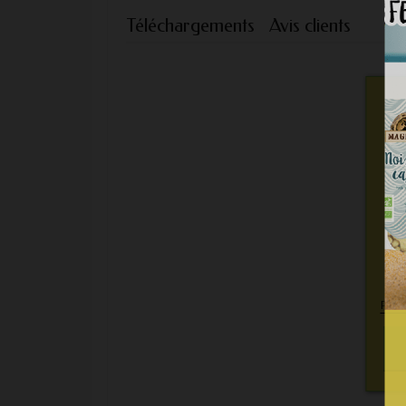
Téléchargements
Avis clients
Nou
per
c
Plus 