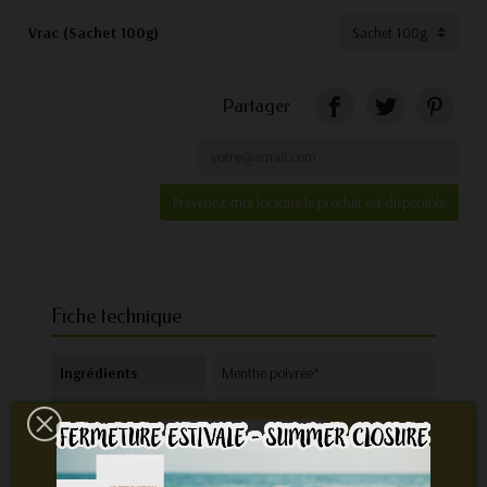
Vrac (Sachet 100g)
Partager
Prévenez-moi lorsque le produit est disponible
Fiche technique
Ingrédients
Menthe poivrée*
Nom botanique
Mentha x piperita
Mode de
*Issu de l'agriculture biologique
production