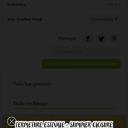
Référence
156-0.5
Vrac (Sachet 500g)
Partager
Prévenez-moi lorsque le produit est disponible
Téléchargements
Fiche technique
Ingrédients
Genevrier baies*