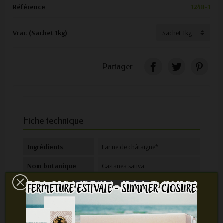
Référence
1248-1
Vrac (Sachet 1kg)
Partager
Fiche technique
Ingrédients
Farine de châtaigne*
Nom botanique
Castanea sativa
Mode de
*Issu de l'agriculture biologique
production
Certification
Certifié par FR-BIO 12