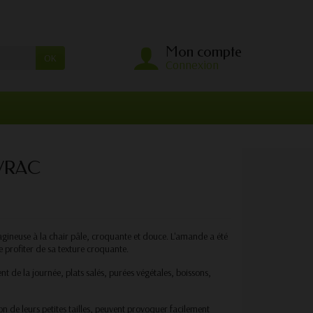
Mon compte
OK
Connexion
VRAC
léagineuse à la chair pâle, croquante et douce. L'amande a été
e profiter de sa texture croquante.
t de la journée, plats salés, purées végétales, boissons,
ison de leurs petites tailles, peuvent provoquer facilement