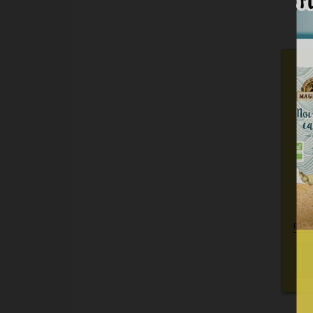
Nou
per
c
Plus 