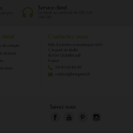
Service client
x
Du lundi au vendredi de 10h/13h -
uste prix
14h/18h
 client
Contactez-nous
Pôle d'activités économiques VIAS
n de compte
1, le pont de Molle
t sécurisé
86100 Châtellerault
ons
France
09 83 00 80 80
tez-nous
contact@biorgania.fr
Suivez-nous