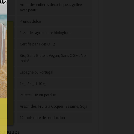
Amandes entières décortiquées grillées
avec peau*
Prunus dulcis
ion
*Issu de l'agriculture biologique
Certifié par FR-BIO 12
Bio; Sans Gluten; Vegan; Sans OGM; Non
ionisé
Espagne ou Portugal
n et
vous
C
1kg, 5kg et 10kg
e.
e
Palette EUR ou perdue
age
Arachides; Fruits à Coques; Sésame; Soja
12 mois date de production
cifiques