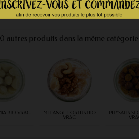
ean13
10 autres produits dans la même catégorie 
IA BIO VRAC
MÉLANGE FORTUS BIO
PHYSALIS SE
VRAC
VRA