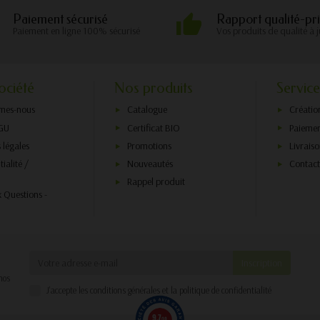
Paiement sécurisé
Rapport qualité-pri
Paiement en ligne 100% sécurisé
Vos produits de qualité à j
ociété
Nos produits
Service
mes-nous
Catalogue
Créatio
GU
Certificat BIO
Paiemen
 légales
Promotions
Livrais
ialité /
Nouveautés
Contac
Rappel produit
x Questions -
nos
J'accepte les conditions générales et la politique de confidentialité
9.7
/10