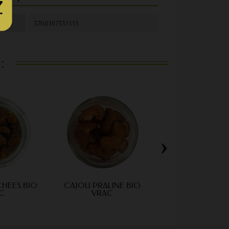
3760187331515
:
›
CHEES BIO
CAJOU PRALINE BIO
ARACHIDES BL
C
VRAC
CRUES BIO 