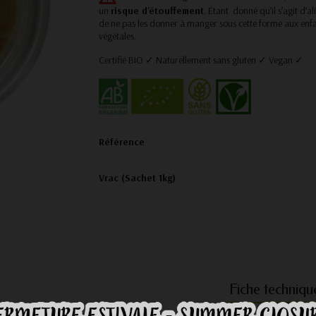
un
risque d'étouffement
. Étant donné qu’il s’agit d’
de ne pas les donner à manger sous cette forme aux enfan
végétales.
Certifié BIO ✓ Naturellement sans gluten ✓ Vegan ✓
Référence
Vrac (Sachet 1kg)
Fiche techniqu