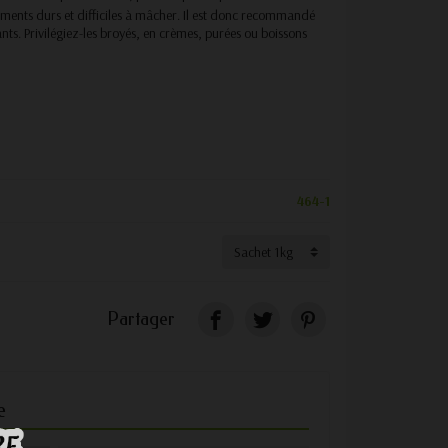
aliments durs et difficiles à mâcher. Il est donc recommandé
ts. Privilégiez-les broyés, en crèmes, purées ou boissons
464-1
Partager
e