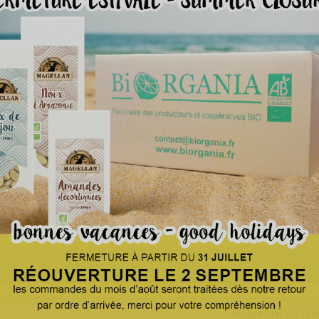
Ingrédients
Nom botanique
Mode de product
Certification
Qualité
Pays d'origine
s utilisons des cookies pour améliorer votre expérience de navigatio
sonnaliser les services proposés de manière anonyme. En acceptant 
Masse nette / UV
onsentez à l'utilisation de cookies pour l'ensemble des finalités du sit
Emballage tertiair
d'informations
Personnaliser les cookies
Allergènes stock
REJETER TOUT
ACCEPTER
DDM garantie
Références spé