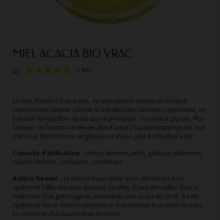
MIEL ACACIA BIO VRAC
Le miel, liquide à l'extraction, est une solution saturée en sucres et
comme toute solution saturée, il cristallise plus ou moins rapidement, en
fonction de l'équilibre de ses sucres principaux - fructose et glucose. Plus
(1 avis)
la teneur en fructose est élevée, plus il restera liquide longtemps (ex. miel
d'acacia). Plus la teneur en glucose est élevée, plus il cristallisera vite.
Conseils d'utilisation :
tartine, boissons, plats, gâteaux, pâtisseries,
salades de fruits, confiseries, cosmétique.
Astuce beauté :
Le miel n'est pas utilisé qu'en alimentaire il est
également l'allié des soins du corps. En effet, il peut être utilisé dans la
confection d'un gommage en association avec du jus de citron. Il peut
également entrer dans la composition d'un masque hydratant ou dans
la confection d'un baume pour les lèvres.