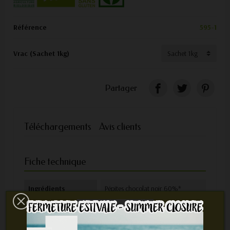
Référence
595-1
Vrac (Sachet 1kg)
Partager
Téléchargements
Avis clients
Fiche technique
Ingrédients
Pépites chocolat noir 60%*
Mode de
*Issu de l'agriculture biologique
production