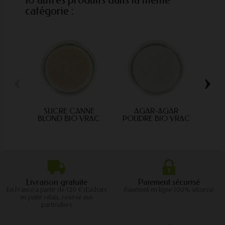
10 autres produits dans la même
catégorie :
‹
›
SUCRE CANNE
AGAR-AGAR
BLOND BIO VRAC
POUDRE BIO VRAC
POU
Livraison gratuite
Paiement sécurisé
En France à partir de 120 € d'achats
Paiement en ligne 100% sécurisé
en point relais, réservé aux
particuliers