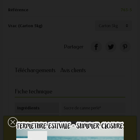
Référence
763-5
Vrac (Carton 5kg)
Partager
Téléchargements
Avis clients
Fiche technique
Ingrédients
Sucre de canne perlé*
Nom botanique
Saccharum officinarum
Mode de
*Issu de l'agriculture biologique
production